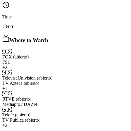
Time
23:00
Where to Watch
🇺🇸
FOX (abierto)
FS1
+
2
🇲🇽
TelevisaUnivision (abierto)
TV Azteca (abierto)
+
1
🇪🇸
RTVE (abierto)
Mediapro / DAZN
🇦🇷
Telefe (abierto)
TV Pública (abierto)
+
2