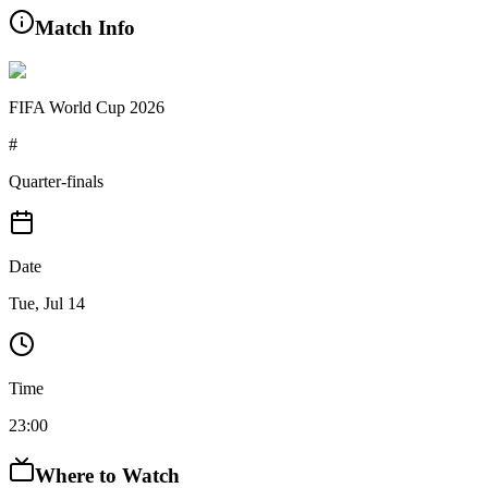
Match Info
FIFA World Cup 2026
#
Quarter-finals
Date
Tue, Jul 14
Time
23:00
Where to Watch