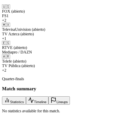
🇺🇸
FOX (abierto)
FS1
+
2
🇲🇽
TelevisaUnivision (abierto)
TV Azteca (abierto)
+
1
🇪🇸
RTVE (abierto)
Mediapro / DAZN
🇦🇷
Telefe (abierto)
TV Pública (abierto)
+
2
Quarter-finals
Match summary
Statistics
Timeline
Lineups
No statistics available for this match.