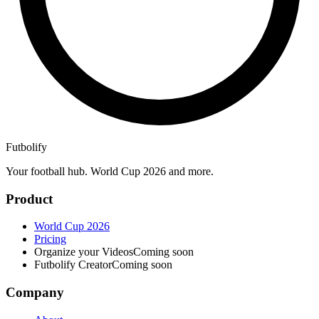
Futbolify
Your football hub. World Cup 2026 and more.
Product
World Cup 2026
Pricing
Organize your Videos
Coming soon
Futbolify Creator
Coming soon
Company