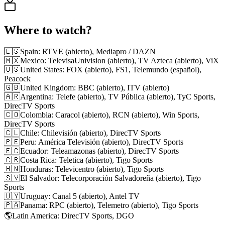
Where to watch?
🇪🇸
Spain
:
RTVE (abierto), Mediapro / DAZN
🇲🇽
Mexico
:
TelevisaUnivision (abierto), TV Azteca (abierto), ViX
🇺🇸
United States
:
FOX (abierto), FS1, Telemundo (español),
Peacock
🇬🇧
United Kingdom
:
BBC (abierto), ITV (abierto)
🇦🇷
Argentina
:
Telefe (abierto), TV Pública (abierto), TyC Sports,
DirecTV Sports
🇨🇴
Colombia
:
Caracol (abierto), RCN (abierto), Win Sports,
DirecTV Sports
🇨🇱
Chile
:
Chilevisión (abierto), DirecTV Sports
🇵🇪
Peru
:
América Televisión (abierto), DirecTV Sports
🇪🇨
Ecuador
:
Teleamazonas (abierto), DirecTV Sports
🇨🇷
Costa Rica
:
Teletica (abierto), Tigo Sports
🇭🇳
Honduras
:
Televicentro (abierto), Tigo Sports
🇸🇻
El Salvador
:
Telecorporación Salvadoreña (abierto), Tigo
Sports
🇺🇾
Uruguay
:
Canal 5 (abierto), Antel TV
🇵🇦
Panama
:
RPC (abierto), Telemetro (abierto), Tigo Sports
🌎
Latin America
:
DirecTV Sports, DGO