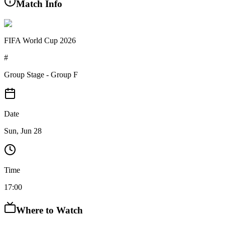
Match Info
FIFA World Cup 2026
#
Group Stage - Group F
Date
Sun, Jun 28
Time
17:00
Where to Watch