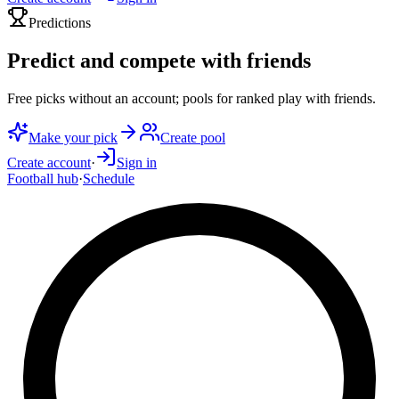
Predictions
Predict and compete with friends
Free picks without an account; pools for ranked play with friends.
Make your pick
Create pool
Create account
·
Sign in
Football hub
·
Schedule