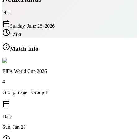
NET
Sunday, June 28, 2026
17:00
Match Info
FIFA World Cup 2026
#
Group Stage - Group F
Date
Sun, Jun 28