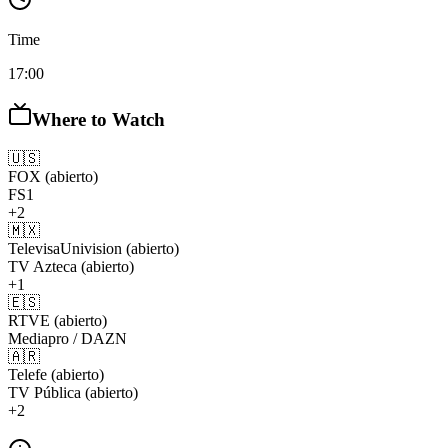
Time
17:00
Where to Watch
🇺🇸
FOX (abierto)
FS1
+
2
🇲🇽
TelevisaUnivision (abierto)
TV Azteca (abierto)
+
1
🇪🇸
RTVE (abierto)
Mediapro / DAZN
🇦🇷
Telefe (abierto)
TV Pública (abierto)
+
2