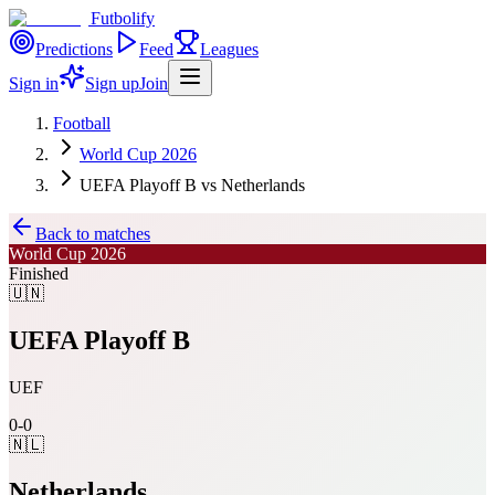
Futbolify
Predictions
Feed
Leagues
Sign in
Sign up
Join
Football
World Cup 2026
UEFA Playoff B vs Netherlands
Back to matches
World Cup 2026
Finished
🇺🇳
UEFA Playoff B
UEF
0
-
0
🇳🇱
Netherlands