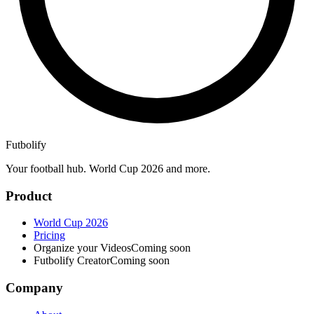
Futbolify
Your football hub. World Cup 2026 and more.
Product
World Cup 2026
Pricing
Organize your Videos
Coming soon
Futbolify Creator
Coming soon
Company