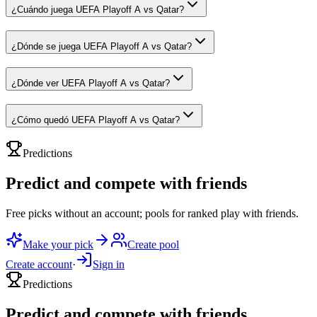
¿Cuándo juega UEFA Playoff A vs Qatar?
¿Dónde se juega UEFA Playoff A vs Qatar?
¿Dónde ver UEFA Playoff A vs Qatar?
¿Cómo quedó UEFA Playoff A vs Qatar?
Predictions
Predict and compete with friends
Free picks without an account; pools for ranked play with friends.
Make your pick
Create pool
Create account
·
Sign in
Predictions
Predict and compete with friends