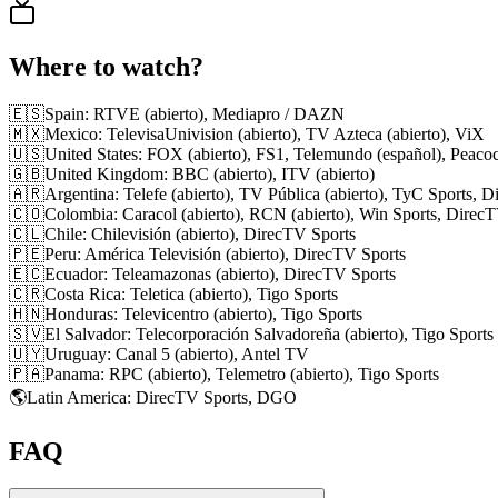
Where to watch?
🇪🇸
Spain
:
RTVE (abierto), Mediapro / DAZN
🇲🇽
Mexico
:
TelevisaUnivision (abierto), TV Azteca (abierto), ViX
🇺🇸
United States
:
FOX (abierto), FS1, Telemundo (español), Peaco
🇬🇧
United Kingdom
:
BBC (abierto), ITV (abierto)
🇦🇷
Argentina
:
Telefe (abierto), TV Pública (abierto), TyC Sports, 
🇨🇴
Colombia
:
Caracol (abierto), RCN (abierto), Win Sports, Direc
🇨🇱
Chile
:
Chilevisión (abierto), DirecTV Sports
🇵🇪
Peru
:
América Televisión (abierto), DirecTV Sports
🇪🇨
Ecuador
:
Teleamazonas (abierto), DirecTV Sports
🇨🇷
Costa Rica
:
Teletica (abierto), Tigo Sports
🇭🇳
Honduras
:
Televicentro (abierto), Tigo Sports
🇸🇻
El Salvador
:
Telecorporación Salvadoreña (abierto), Tigo Sports
🇺🇾
Uruguay
:
Canal 5 (abierto), Antel TV
🇵🇦
Panama
:
RPC (abierto), Telemetro (abierto), Tigo Sports
🌎
Latin America
:
DirecTV Sports, DGO
FAQ