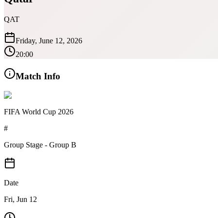
QAT
Friday, June 12, 2026
20:00
Match Info
FIFA World Cup 2026
#
Group Stage - Group B
Date
Fri, Jun 12